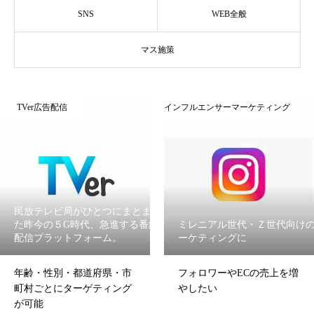
SNS
WEB全般
マス施策
TVer広告配信
インフルエンサーマーケティング
民放テレビ局がひとつにまとまっ
た昨今の５G時代、急進する番組
ミレニアル世代・Ｚ世代向け
配信プラットフォーム。
ーケティングに
年齢・性別・都道府県・市
フォロワーやECの売上を増
町村ごとにターゲティング
やしたい
が可能